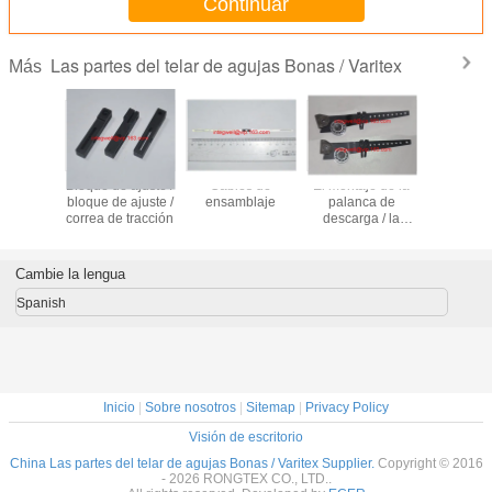
Continuar
Las partes del telar de agujas Bonas / Varitex
Más
edonda /
Bloque de ajuste /
Cables de
El montaje de la
Disposit
 especial
bloque de ajuste /
ensamblaje
palanca de
separaci
lanca de
correa de tracción
descarga / la
aceit
amiento
palanca de
lubrica
descarga
completada
Cambie la lengua
Spanish
Inicio
|
Sobre nosotros
|
Sitemap
|
Privacy Policy
Visión de escritorio
China Las partes del telar de agujas Bonas / Varitex Supplier.
Copyright © 2016
- 2026 RONGTEX CO., LTD..