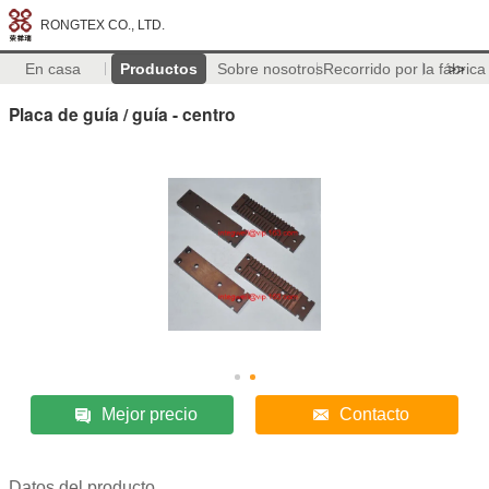
RONGTEX CO., LTD.
En casa
Productos
Sobre nosotros
Recorrido por la fábrica
>>
Placa de guía / guía - centro
Mejor precio
Contacto
Datos del producto